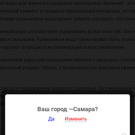
й воды для женского здоровья неоспорима. Кремний - это
ключевой элемент в процессе образования коллагена, котор
бление кремниевой воды может помочь улучшить состояние
ниевая вода способствует укреплению волос и ногтей. Она
ми и сильными. Кремниевая вода также может быть полезн
частвует в процессе их регенерации и восстановления.
ремниевой воды для повышения женского здоровья станов
едневный рацион. Теперь, с возможностью доставки кремн
дство для поддержания женского здоровья. Ее уникальные
иевой воды, мы можем легко и удобно получить все ее преи
ой рацион уже сегодня!
Ваш город —
Самара
?
Да
Изменить