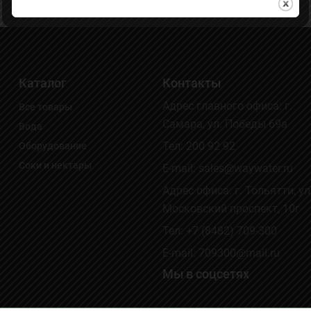
Каталог
Контакты
Адрес главного офиса: г.
Все товары
Самара, ул. Победы 69а
Вода
Тел:
200 92 92
Оборудование
Соки и нектары
E-mail: sales@waywater.ru
Адрес офиса: г. Тольятти, ул
Московский проспект, 10г
Тел:
+7 (8482) 709-300
E-mail: 709300@mail.ru
Мы в соцсетях