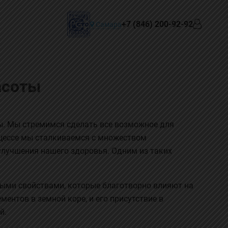
+7 (846) 200-92-92
Самара
асоты
ы. Мы стремимся сделать все возможное для
оцессе мы сталкиваемся с множеством
улучшения нашего здоровья. Одним из таких
ными свойствами, которые благотворно влияют на
ентов в земной коре, и его присутствие в
й.