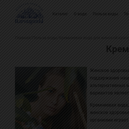
Каталог
О воде
Польза воды
Те
Главная
/
Польза воды
/
Кремниевая вода для женской крас
Крем
Женское здоровье
поддержания наше
альтернативных м
вариантов являет
Кремниевая вода,
женское здоровье
организме играет