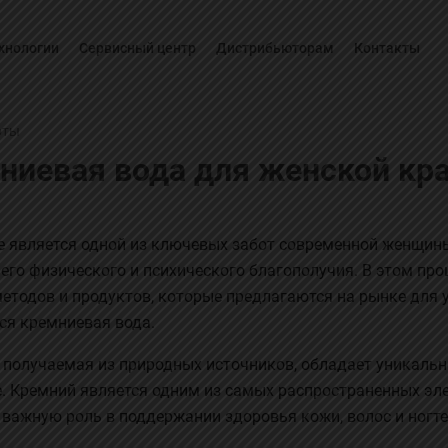
хнологии
Сервисный центр
Дистрибьюторам
Контакты
оты
ниевая вода для женской кр
 является одной из ключевых забот современной женщин
го физического и психического благополучия. В этом пр
етодов и продуктов, которые предлагаются на рынке для 
ся кремниевая вода.
 получаемая из природных источников, обладает уникаль
. Кремний является одним из самых распространенных элем
 важную роль в поддержании здоровья кожи, волос и ногте