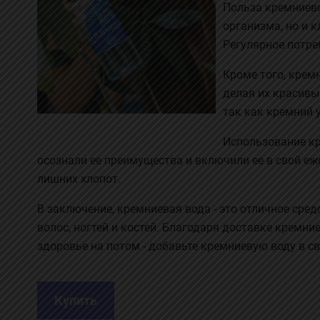
Польза кремниево
организма, но и 
Регулярное потре
Кроме того, крем
делая их красивы
так как кремний у
Использование к
осознали ее преимущества и включили ее в свой еж
лишних хлопот.
В заключение, кремниевая вода - это отличное сре
волос, ногтей и костей. Благодаря доставке кремн
здоровье на потом - добавьте кремниевую воду в св
Купить