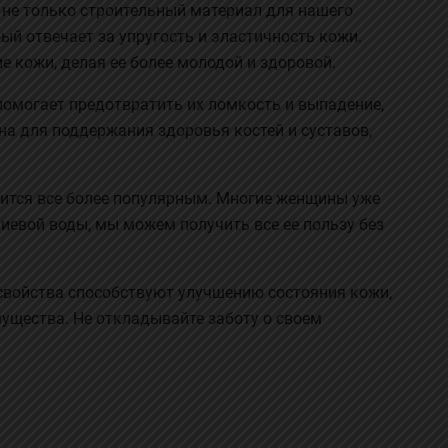
 не только строительный материал для нашего
ый отвечает за упругость и эластичность кожи.
 кожи, делая ее более молодой и здоровой.
 помогает предотвратить их ломкость и выпадение,
а для поддержания здоровья костей и суставов,
ится все более популярным. Многие женщины уже
иевой воды, мы можем получить все ее пользу без
 свойства способствуют улучшению состояния кожи,
мущества. Не откладывайте заботу о своем