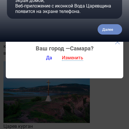
силы, местные старожилы знают давно.
экран домой;
Веб-приложение с иконкой Вода Царевщина
появится на экране телефона.
Недалеко от этого источника расположена та самая
артезианская скважина, из которой с глубины 51 м и
добывается «Чистая вода из Царевщины». Уникальные
Далее
природные условия и современные технологии
доочистки и бутилирования воды позволяют нашей
компании предоставлять клиентам продукт
Ваш город —
Самара
?
высочайшего качества.
Да
Изменить
Царев курган