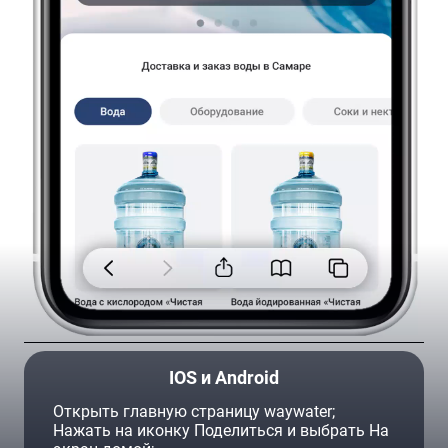
Вода йодированная 18,9 л. «Чистая вода
из Царевщины»
Ваш город —
Самара
?
Да
Изменить
О товаре
Химический состав
IOS и Android
Открыть главную страницу waywater;
Питьевая вода, обогащенная кислородом и йодом:
Нажать на иконку Поделиться и выбрать На
укрепляет иммунитет, улучшает память и внимание.