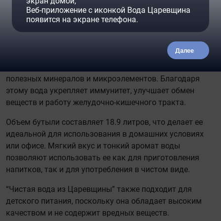
экран домой;
Веб-приложение с иконкой Вода Царевщина
Прекрасная профилактика йододефицита.
появится на экране телефона.
“Чистая вода из Царевщины” - это природная
йодированная вода, добываемая из глубинных
Далее
подземных источников. Она обладает уникальным
химическим составом, содержит большое количество
полезных минералов и микроэлементов. Благодаря
этому вода укрепляет иммунитет, улучшает обмен
веществ и работу желудочно-кишечного тракта.
Объем бутыли составляет 18.9 литров, что делает ее
идеальной для использования в домашних условиях
или офисе. Мягкий вкус и тонкий аромат воды
позволяют использовать ее как для приготовления
напитков, так и для употребления в чистом виде.
“Чистая вода из Царевщины” также подходит для
детского питания, поскольку она обладает высоким
качеством и не содержит вредных веществ.