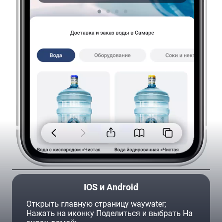
Ваш город —
Самара
?
Да
Изменить
Доставка и заказ воды в Самаре
IOS и Android
Кулер настольный с функцией
Кулер настольный с функцией
Открыть главную страницу waywater;
нагрева и охлаждения SMixx
нагрева SMixx 26 ТВ.
26 TD.
Нажать на иконку Поделиться и выбрать На