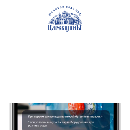
Самара
+7 (846) 200-92-92
Кулер для воды настольный
Внимание! Новинка!
Нектары Волжский пасад!